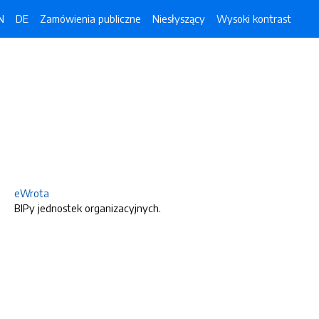
N
DE
Zamówienia publiczne
Niesłyszący
Wysoki kontrast
eWrota
BIPy jednostek organizacyjnych.