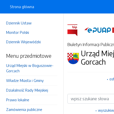
Strona główna
Dziennik Ustaw
Monitor Polski
Dziennik Wojewódzki
Biuletyn Informacji Publicz
Urząd Mie
Menu przedmiotowe
Gorcach
Urząd Miejski w Boguszowie-
Gorcach
os
Władze Miasta i Gminy
Działalność Rady Miejskiej
Wyszukiwarka
Prawo lokalne
Zamówienia publiczne
wyszukiw