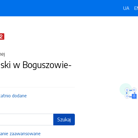
UA
E
nej
jski w Boguszowie-
tatnio dodane
Szukaj
anie zaawansowane