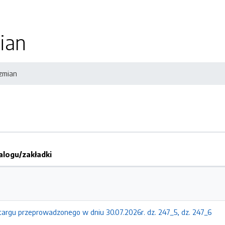
ian
 zmian
logu/zakładki
etargu przeprowadzonego w dniu 30.07.2026r. dz. 247_5, dz. 247_6