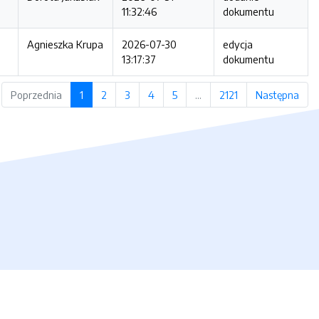
11:32:46
dokumentu
Agnieszka Krupa
2026-07-30
edycja
13:17:37
dokumentu
Poprzednia
1
2
3
4
5
…
2121
Następna