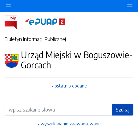
Ukryj/pokaż menu przedmiotowe
Uk
Biuletyn Informacji Publicznej
Urząd Miejski w Boguszowie-
Gorcach
ostatnio dodane
Wyszukiwarka
Szukaj
wyszukiwanie zaawansowane