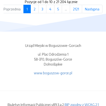
Pozycje od 1 do 10 z 21 204 łącznie
Poprzednia
1
2
3
4
5
…
2121
Następna
Urząd Miejski w Boguszowie-Gorcach
ul. Plac Odrodzenia 1
58-370, Boguszów-Gorce
Dolnośląskie
www.boguszow-gorce.pl
Biuletyn Informacji Publicznej v89.3.a.2
BIP zgodny z WCAG 2.1