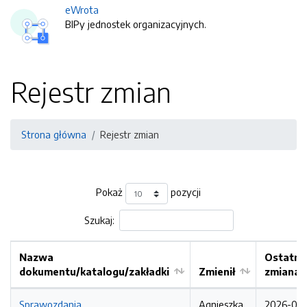
eWrota
BIPy jednostek organizacyjnych.
Rejestr zmian
Strona główna
Rejestr zmian
Pokaż
pozycji
Szukaj:
Nazwa
Ostatni
dokumentu/katalogu/zakładki
Zmienił
zmiana
Sprawozdania
Agnieszka
2026-08