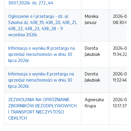
30.07.2026r. dz. 272_44
Ogłoszenie o I przetargu - dz. ul.
Monika
2026-08
Szkolna dz. 438_19, 438_20, 438_21,
Janusz
08:30:49
438_22, 438_23, 438_28 - 9
września 2026r.
Informacja o wyniku III przetargu na
Dorota
2026-07-
sprzedaż nieruchomości w dniu 30
Jakubiak
11:34:22
lipca 2026r.
Informacja o wyniku II przetargu na
Dorota
2026-07-
sprzedaż nieruchomości w dniu 30
Jakubiak
11:32:46
lipca 2026r.
ZEZWOLENIA NA OPRÓŻNIANIE
Agnieszka
2026-07-
ZBIORNIKÓW BEZODPŁYWOWYCH
Krupa
13:17:37
I TRANSPORT NIECZYSTOŚCI
CIEKŁYCH