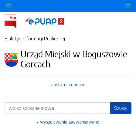
Ukryj/pokaż menu przedmiotowe
Uk
Biuletyn Informacji Publicznej
Urząd Miejski w Boguszowie-
Gorcach
ostatnio dodane
Wyszukiwarka
Szukaj
wyszukiwanie zaawansowane