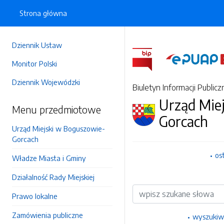
Strona główna
Dziennik Ustaw
Monitor Polski
Dziennik Wojewódzki
Biuletyn Informacji Publicz
Urząd Mie
Menu przedmiotowe
Gorcach
Urząd Miejski w Boguszowie-
Gorcach
os
Władze Miasta i Gminy
Działalność Rady Miejskiej
Wyszukiwarka
Prawo lokalne
Zamówienia publiczne
wyszukiw