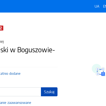
UA
E
nej
jski w Boguszowie-
tatnio dodane
Szukaj
anie zaawansowane