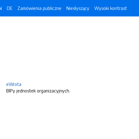
N
DE
Zamówienia publiczne
Niesłyszący
Wysoki kontrast
eWrota
BIPy jednostek organizacyjnych.