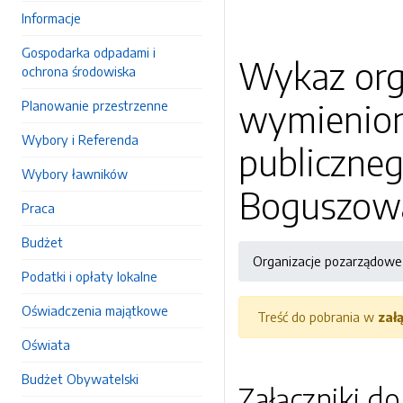
Informacje
Gospodarka odpadami i
Wykaz org
ochrona środowiska
wymieniony
Planowanie przestrzenne
Wybory i Referenda
publiczneg
Wybory ławników
Boguszow
Praca
Budżet
Organizacje pozarządowe
Podatki i opłaty lokalne
Oświadczenia majątkowe
Treść do pobrania w
zał
Oświata
Budżet Obywatelski
Załączniki d