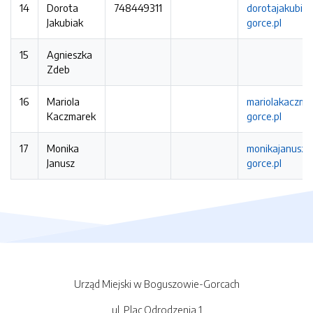
14
Dorota
748449311
dorotajakubi
Jakubiak
gorce.pl
15
Agnieszka
Zdeb
16
Mariola
mariolakaczm
Kaczmarek
gorce.pl
17
Monika
monikajanusz
Janusz
gorce.pl
Urząd Miejski w Boguszowie-Gorcach
ul. Plac Odrodzenia 1