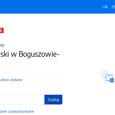
UA
E
nej
jski w Boguszowie-
tatnio dodane
Szukaj
anie zaawansowane