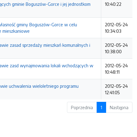
ących gminie Boguszów-Gorce i jej jednostkom
10:40:22
 własność gminy Boguszów-Gorce w celu
2012-05-24
e mieszkaniowe
10:34:03
rawie zasad sprzedaży mieszkań komunalnych i
2012-05-24
10:38:00
prawie zasd wynajmowania lokali wchodzących w
2012-05-24
10:48:11
rawie uchwalenia wieloletniego programu
2012-05-24
12:41:05
Poprzednia
1
Następna