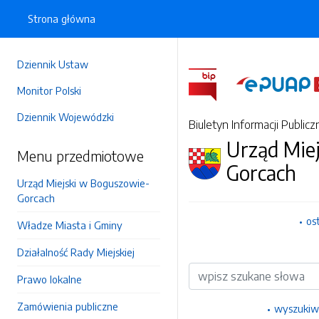
Strona główna
Dziennik Ustaw
Monitor Polski
Dziennik Wojewódzki
Biuletyn Informacji Publicz
Urząd Mie
Menu przedmiotowe
Gorcach
Urząd Miejski w Boguszowie-
Gorcach
os
Władze Miasta i Gminy
Działalność Rady Miejskiej
Wyszukiwarka
Prawo lokalne
Zamówienia publiczne
wyszukiw