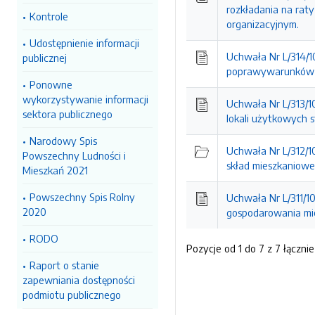
rozkładania na rat
Kontrole
organizacyjnym.
Udostępnienie informacji
Uchwała Nr L/314/1
publicznej
poprawywarunków z
Ponowne
wykorzystywanie informacji
Uchwała Nr L/313/1
sektora publicznego
lokali użytkowych
Narodowy Spis
Uchwała Nr L/312/1
Powszechny Ludności i
skład mieszkaniow
Mieszkań 2021
Powszechny Spis Rolny
Uchwała Nr L/311/1
2020
gospodarowania mi
RODO
Pozycje od 1 do 7 z 7 łącznie
Raport o stanie
zapewniania dostępności
podmiotu publicznego