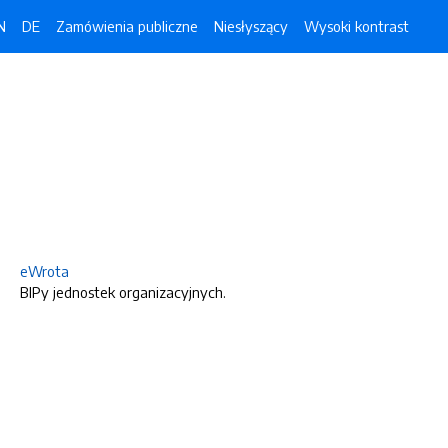
N
DE
Zamówienia publiczne
Niesłyszący
Wysoki kontrast
eWrota
BIPy jednostek organizacyjnych.