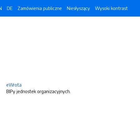
N
DE
Zamówienia publiczne
Niesłyszący
Wysoki kontrast
eWrota
BIPy jednostek organizacyjnych.