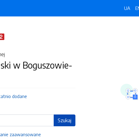
UA
E
nej
jski w Boguszowie-
tatnio dodane
Szukaj
anie zaawansowane