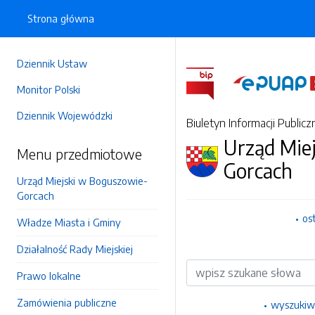
Strona główna
Dziennik Ustaw
Monitor Polski
Dziennik Wojewódzki
Biuletyn Informacji Publicz
Urząd Mie
Menu przedmiotowe
Gorcach
Urząd Miejski w Boguszowie-
Gorcach
os
Władze Miasta i Gminy
Działalność Rady Miejskiej
Wyszukiwarka
Prawo lokalne
Zamówienia publiczne
wyszukiw