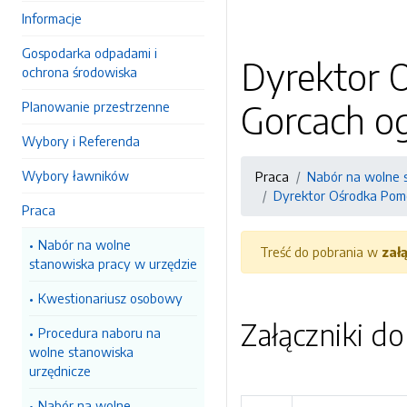
Informacje
Gospodarka odpadami i
Dyrektor 
ochrona środowiska
Gorcach o
Planowanie przestrzenne
Wybory i Referenda
Wybory ławników
Praca
Nabór na wolne 
Dyrektor Ośrodka Pomo
Praca
Nabór na wolne
Treść do pobrania w
zał
stanowiska pracy w urzędzie
Kwestionariusz osobowy
Załączniki d
Procedura naboru na
wolne stanowiska
urzędnicze
Nabór na wolne