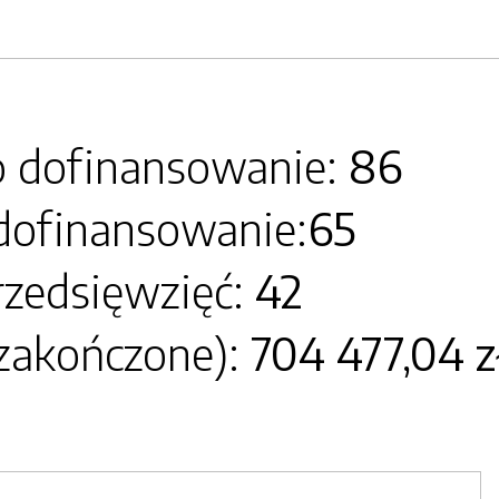
o dofinansowanie:
86
dofinansowanie:
65
rzedsięwzięć:
42
 zakończone):
704 477,04 zł