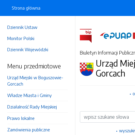
Strona główna
Dziennik Ustaw
Monitor Polski
Dziennik Wojewódzki
Biuletyn Informacji Publicz
Urząd Mie
Menu przedmiotowe
Gorcach
Urząd Miejski w Boguszowie-
Gorcach
o
Władze Miasta i Gminy
Działalność Rady Miejskiej
Wyszukiwarka
Prawo lokalne
Zamówienia publiczne
wyszuk