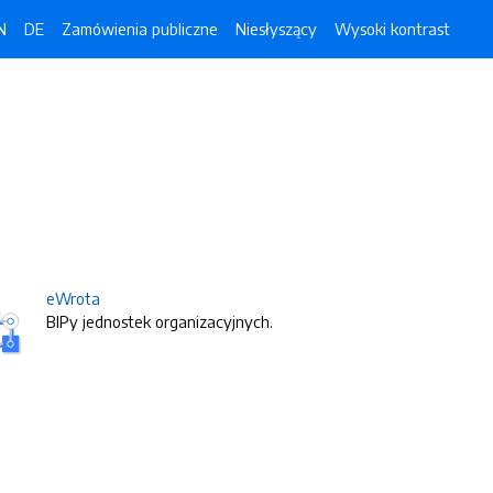
N
DE
Zamówienia publiczne
Niesłyszący
Wysoki kontrast
eWrota
BIPy jednostek organizacyjnych.