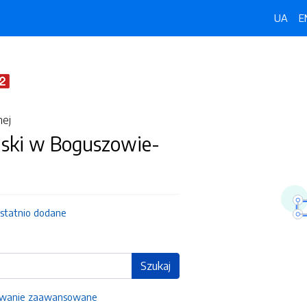
UA
E
nej
jski w Boguszowie-
statnio dodane
Szukaj
iwanie zaawansowane