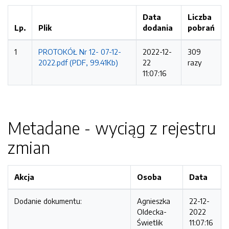
Data
Liczba
Lp.
Plik
dodania
pobrań
1
PROTOKÓŁ Nr 12- 07-12-
2022-12-
309
2022.pdf (PDF, 99.41Kb)
22
razy
11:07:16
Metadane - wyciąg z rejestru
zmian
Akcja
Osoba
Data
Dodanie dokumentu:
Agnieszka
22-12-
Oldecka-
2022
Świetlik
11:07:16