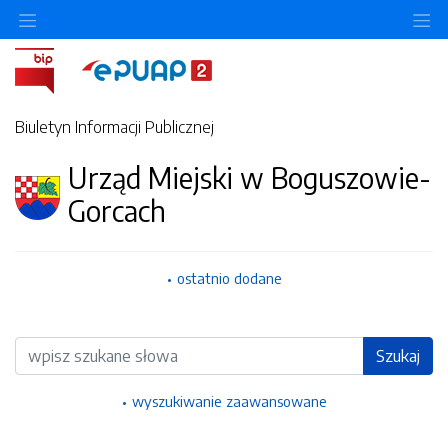
Ukryj/pokaż menu przedmiotowe
Uk
Biuletyn Informacji Publicznej
Urząd Miejski w Boguszowie-
Gorcach
ostatnio dodane
Wyszukiwarka
Szukaj
wyszukiwanie zaawansowane