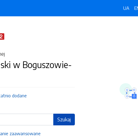
UA
E
nej
jski w Boguszowie-
tatnio dodane
Szukaj
anie zaawansowane