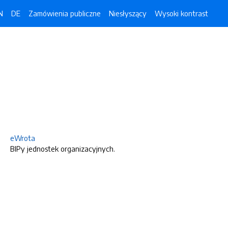
N
DE
Zamówienia publiczne
Niesłyszący
Wysoki kontrast
eWrota
BIPy jednostek organizacyjnych.