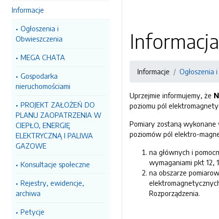
Informacje
Ogłoszenia i
Informacj
Obwieszczenia
MEGA CHATA
Informacje
Ogłoszenia 
Gospodarka
nieruchomościami
Uprzejmie informujemy, że
N
PROJEKT ZAŁOŻEŃ DO
poziomu pól elektromagnetyc
PLANU ZAOPATRZENIA W
Pomiary zostaną wykonane w
CIEPŁO, ENERGIĘ
poziomów pól elektro-magnet
ELEKTRYCZNĄ I PALIWA
GAZOWE
na głównych i pomocn
wymaganiami pkt 12, 1
Konsultacje społeczne
na obszarze pomiarow
Rejestry, ewidencje,
elektromagnetycznych
archiwa
Rozporządzenia.
Petycje