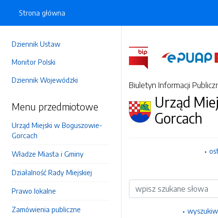
Strona główna
Dziennik Ustaw
Monitor Polski
Dziennik Wojewódzki
Biuletyn Informacji Publicz
Urząd Mie
Menu przedmiotowe
Gorcach
Urząd Miejski w Boguszowie-
Gorcach
os
Władze Miasta i Gminy
Działalność Rady Miejskiej
Wyszukiwarka
Prawo lokalne
Zamówienia publiczne
wyszukiw