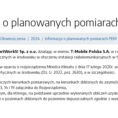
a o planowanych pomiara
i Obwieszczenia
2024
Informacja o planowanych pomiarach PEM
etWorkS! Sp. z o.o.
działając w imieniu
T-Mobile Polska S.A.
w ra
znych w środowisku w otoczeniu instalacji radiokomunikacyjnych w t
 oparciu o rozporządzenia Ministra Klimatu z dnia 17 lutego 2020r.
ycznych w środowisku (Dz. U. 2022, poz. 2630), a w szczególności.:
iczych kierunkach pomiarowych, na kierunkach zbliżonych do azymu
3, 14 i 19 załącznika do Rozporządzenia,
ym, dla którego, na podstawie uprzednio wykonanych obliczeń uzysk
 o poziomach zbliżonych do poziomów dopuszczalnych zgodnie z wymag