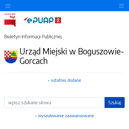
Ukryj/pokaż menu przedmiotowe
Uk
Biuletyn Informacji Publicznej
Urząd Miejski w Boguszowie-
Gorcach
ostatnio dodane
Wyszukiwarka
Szukaj
wyszukiwanie zaawansowane