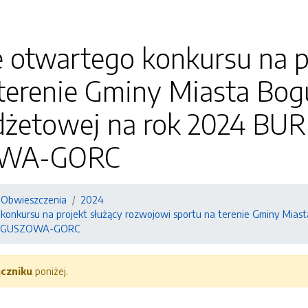
 otwartego konkursu na p
 terenie Gminy Miasta Bo
udżetowej na rok 2024 B
WA-GORC
i Obwieszczenia
2024
konkursu na projekt służący rozwojowi sportu na terenie Gminy Mia
BOGUSZOWA-GORC
ączniku
poniżej.