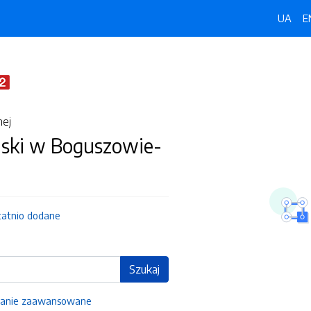
UA
E
nej
jski w Boguszowie-
tatnio dodane
Szukaj
anie zaawansowane