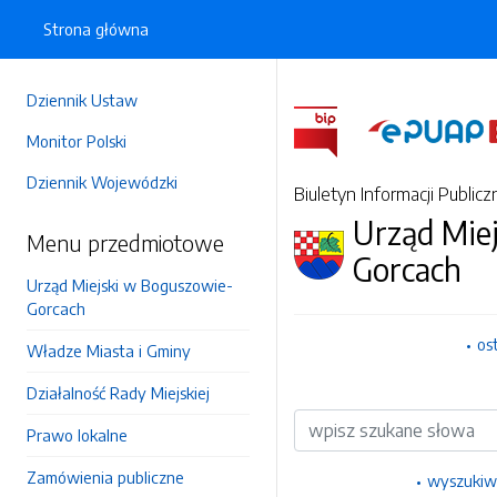
Strona główna
Dziennik Ustaw
Monitor Polski
Dziennik Wojewódzki
Biuletyn Informacji Publicz
Urząd Mie
Menu przedmiotowe
Gorcach
Urząd Miejski w Boguszowie-
Gorcach
os
Władze Miasta i Gminy
Działalność Rady Miejskiej
Wyszukiwarka
Prawo lokalne
Zamówienia publiczne
wyszukiw