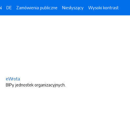
N
DE
Zamówienia publiczne
Niesłyszący
Wysoki kontrast
eWrota
BIPy jednostek organizacyjnych.