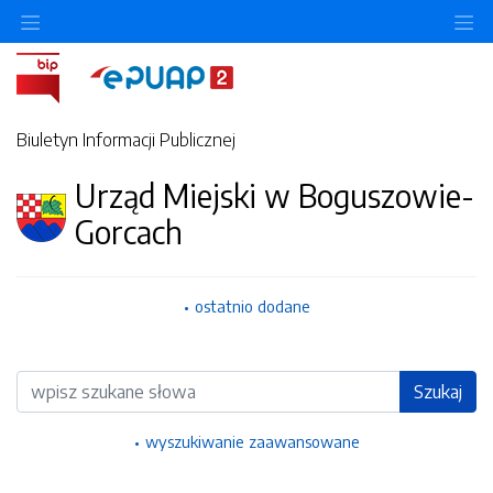
Ukryj/pokaż menu przedmiotowe
Uk
Biuletyn Informacji Publicznej
Urząd Miejski w Boguszowie-
Gorcach
ostatnio dodane
Wyszukiwarka
Szukaj
wyszukiwanie zaawansowane