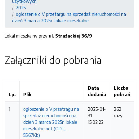
użytkowych
2025
ogłoszenie o V przetargu na sprzedaż nieruchomości na
dzień 3 marca 2025r. lokale mieszkalne
Lokal mieszkalny przy
ul.
Strażack
iej
36/9
Załączniki do pobrania
Data
Liczba
Lp.
Plik
dodania
pobrań
1
ogłoszenie o V przetragu na
2025-01-
262
sprzedaż nieruchomości na
31
razy
dzień 3 marca 2025r. lokale
15:02:22
mieszkalne.odt (ODT,
55.67Kb)