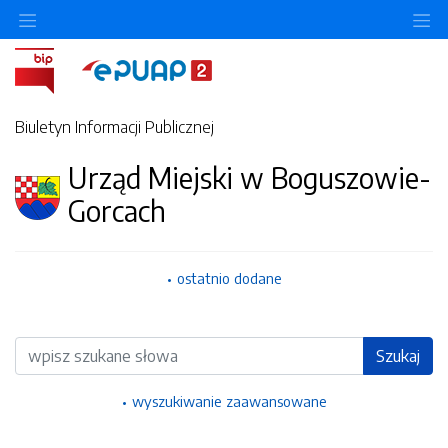
Ukryj/pokaż menu przedmiotowe
Uk
Biuletyn Informacji Publicznej
Urząd Miejski w Boguszowie-
Gorcach
ostatnio dodane
Wyszukiwarka
Szukaj
wyszukiwanie zaawansowane