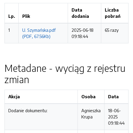
Data
Liczba
Lp.
Plik
dodania
pobrań
1
U. Szymańska.pdf
2025-06-18
65 razy
(PDF, 67.56Kb)
09:18:44
Metadane - wyciąg z rejestru
zmian
Akcja
Osoba
Data
Dodanie dokumentu:
Agnieszka
18-06-
Krupa
2025
09:18:44