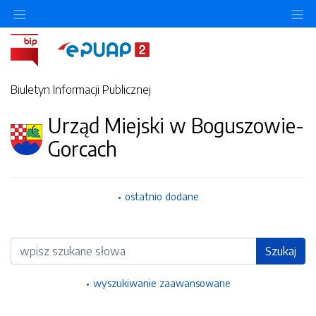
Ukryj/pokaż menu przedmiotowe
Uk
Biuletyn Informacji Publicznej
Urząd Miejski w Boguszowie-
Gorcach
ostatnio dodane
Wyszukiwarka
Szukaj
wyszukiwanie zaawansowane