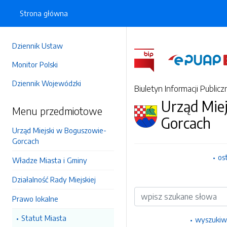
Strona główna
Dziennik Ustaw
Monitor Polski
Dziennik Wojewódzki
Biuletyn Informacji Publicz
Urząd Mie
Menu przedmiotowe
Gorcach
Urząd Miejski w Boguszowie-
Gorcach
os
Władze Miasta i Gminy
Działalność Rady Miejskiej
Wyszukiwarka
Prawo lokalne
Statut Miasta
wyszukiw