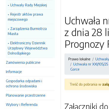
Uchwały Rady Miejskiej
Rejestr aktów prawa
Uchwała n
miejscowego
z dnia 28 
Zarządzenia Burmistrza
Miasta
Prognozy 
Elektroniczny Dziennik
Urzędowy Województwa
Dolnośląskiego
Prawo lokalne
Uchwały 
Zamówienia publiczne
Uchwała nr XXI/105/25
Gorce
Informacje
Gospodarka odpadami i
Treść do pobrania w
zał
ochrona środowiska
Planowanie przestrzenne
Załączniki d
Wybory i Referenda