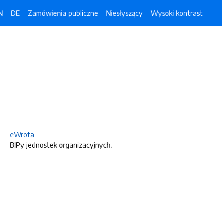
N
DE
Zamówienia publiczne
Niesłyszący
Wysoki kontrast
eWrota
BIPy jednostek organizacyjnych.