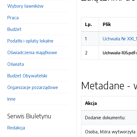
Wybory ławników
Praca
Lp.
Plik
Budżet
1
Uchwała Nr XXI_1
Podatki i opłaty lokalne
Oświadczenia majątkowe
2
Uchwała 105.pdf 
Oświata
Budżet Obywatelski
Metadane - w
Organizacje pozarządowe
Inne
Akcja
Serwis Biuletynu
Dodanie dokumentu:
Redakcja
Osoba, która wytworzyła i