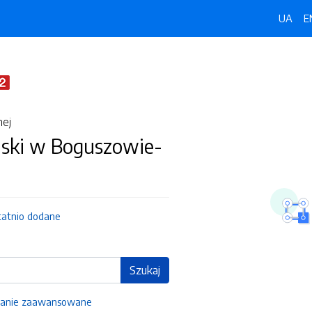
UA
E
nej
jski w Boguszowie-
tatnio dodane
Szukaj
anie zaawansowane