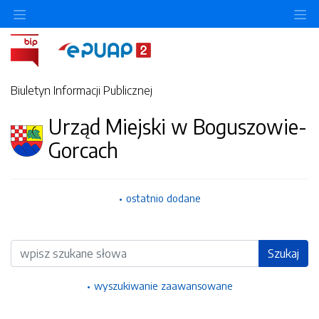
Ukryj/pokaż menu przedmiotowe
Uk
Biuletyn Informacji Publicznej
Urząd Miejski w Boguszowie-
Gorcach
ostatnio dodane
Wyszukiwarka
Szukaj
wyszukiwanie zaawansowane