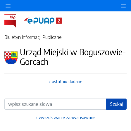
Ukryj/pokaż menu przedmiotowe
Uk
Biuletyn Informacji Publicznej
Urząd Miejski w Boguszowie-
Gorcach
ostatnio dodane
Wyszukiwarka
Szukaj
wyszukiwanie zaawansowane