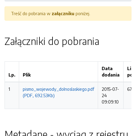
Treść do pobrania w
załączniku
poniżej.
Załączniki do pobrania
Data
Lic
Lp.
Plik
dodania
pob
1
pismo_wojewody_dolnoslaskiego.pdf
2015-07-
671 
(PDF, 692.53Kb)
24
09:09:10
Metadane - wyciąg z rejestru