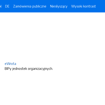
N
DE
Zamówienia publiczne
Niesłyszący
Wysoki kontrast
eWrota
BIPy jednostek organizacyjnych.