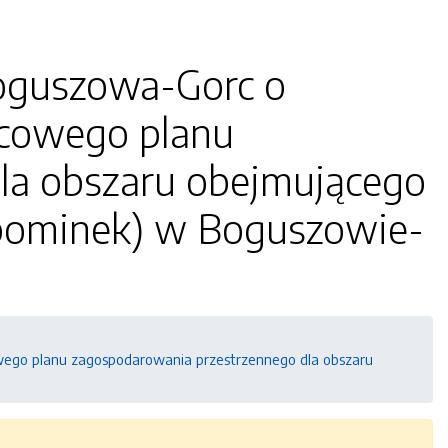
oguszowa-Gorc o
scowego planu
la obszaru obejmującego
Lubominek) w Boguszowie-
wego planu zagospodarowania przestrzennego dla obszaru