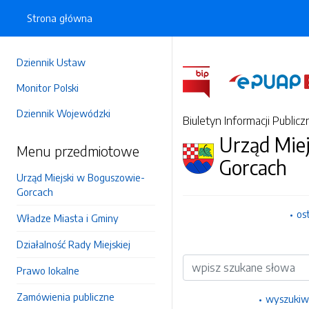
Strona główna
Dziennik Ustaw
Monitor Polski
Dziennik Wojewódzki
Biuletyn Informacji Publicz
Urząd Mie
Menu przedmiotowe
Gorcach
Urząd Miejski w Boguszowie-
Gorcach
os
Władze Miasta i Gminy
Działalność Rady Miejskiej
Wyszukiwarka
Prawo lokalne
Zamówienia publiczne
wyszukiw