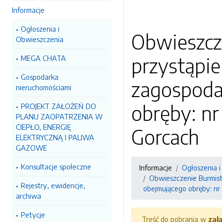
Informacje
Ogłoszenia i
Obwieszcz
Obwieszczenia
przystąpi
MEGA CHATA
Gospodarka
zagospoda
nieruchomościami
obręby: nr
PROJEKT ZAŁOŻEŃ DO
PLANU ZAOPATRZENIA W
CIEPŁO, ENERGIĘ
Gorcach
ELEKTRYCZNĄ I PALIWA
GAZOWE
Konsultacje społeczne
Informacje
Ogłoszenia 
Obwieszczenie Burmist
Rejestry, ewidencje,
obejmującego obręby: nr
archiwa
Petycje
Treść do pobrania w
zał