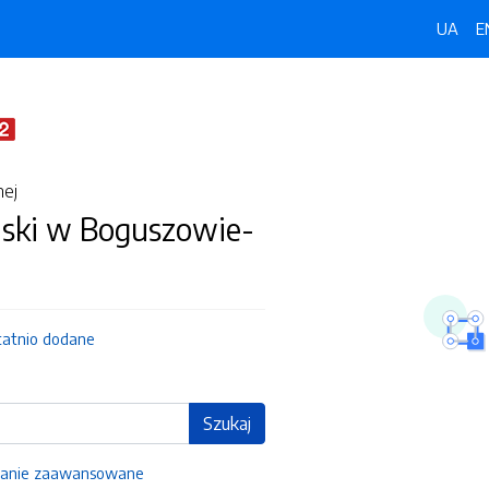
UA
E
nej
jski w Boguszowie-
tatnio dodane
Szukaj
anie zaawansowane