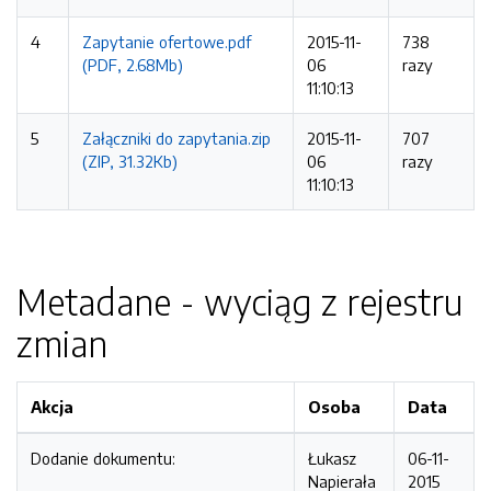
4
Zapytanie ofertowe.pdf
2015-11-
738
(PDF, 2.68Mb)
06
razy
11:10:13
5
Załączniki do zapytania.zip
2015-11-
707
(ZIP, 31.32Kb)
06
razy
11:10:13
Metadane - wyciąg z rejestru
zmian
Akcja
Osoba
Data
Dodanie dokumentu:
Łukasz
06-11-
Napierała
2015