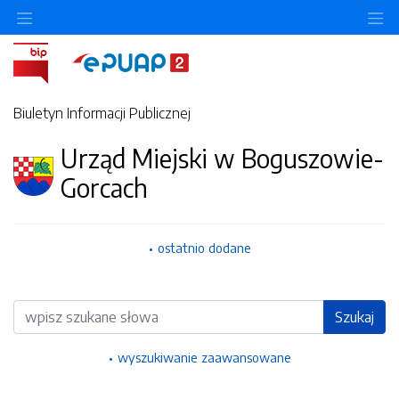
Ukryj/pokaż menu przedmiotowe
Uk
Biuletyn Informacji Publicznej
Urząd Miejski w Boguszowie-
Gorcach
ostatnio dodane
Wyszukiwarka
Szukaj
wyszukiwanie zaawansowane