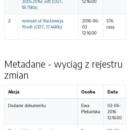
30.05.2016r..odt (ODT,
12:16:00
18.75Kb)
2
wniosek ul. Racławicja
2016-06-
576
19.odt (ODT, 17.46Kb)
03
razy
12:16:00
Metadane - wyciąg z rejestru
zmian
Akcja
Osoba
Data
Dodanie dokumentu:
Ewa
03-06-
Plebańska
2016
12:16:00