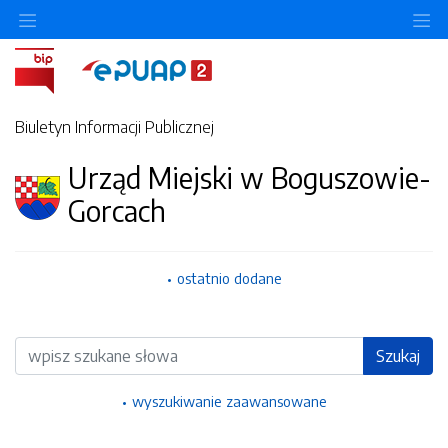
Ukryj/pokaż menu przedmiotowe
Uk
Biuletyn Informacji Publicznej
Urząd Miejski w Boguszowie-
Gorcach
ostatnio dodane
Wyszukiwarka
Szukaj
wyszukiwanie zaawansowane