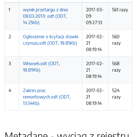
1
wynik przetargu z dnia
2017-03-
561 razy
08.03.2017r..odt (ODT,
09
14.25Kb)
09:27:13
2
Ogłoszenie o licytacji stawki
2017-02-
560
czynszu.odt (ODT, 18.85Kb)
21
razy
08:19:14
3
Wniosek.odt (ODT,
2017-02-
568
18.89Kb)
21
razy
08:19:14
4
Zakres prac
2017-02-
524
remontowych.odt (ODT,
21
razy
13.54Kb)
08:19:14
Metadane - wyciąg z rejestru