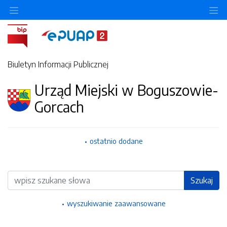
Ukryj/pokaż menu przedmiotowe
Uk
Biuletyn Informacji Publicznej
Urząd Miejski w Boguszowie-
Gorcach
ostatnio dodane
Wyszukiwarka
Szukaj
wyszukiwanie zaawansowane