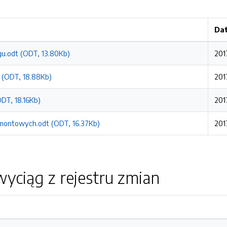
Dat
gu.odt (ODT, 13.80Kb)
201
t (ODT, 18.88Kb)
201
DT, 18.16Kb)
201
emontowych.odt (ODT, 16.37Kb)
201
yciąg z rejestru zmian