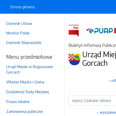
Strona główna
Dziennik Ustaw
Monitor Polski
Dziennik Wojewódzki
Biuletyn Informacji Publicz
Urząd Mie
Menu przedmiotowe
Gorcach
Urząd Miejski w Boguszowie-
Gorcach
os
Władze Miasta i Gminy
Działalność Rady Miejskiej
Wyszukiwarka
Prawo lokalne
Zamówienia publiczne
wyszukiw