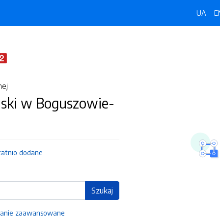
UA
E
nej
jski w Boguszowie-
tatnio dodane
Szukaj
anie zaawansowane