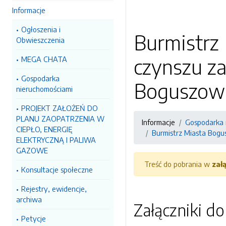
Informacje
Ogłoszenia i
Burmistrz 
Obwieszczenia
czynszu za
MEGA CHATA
Gospodarka
Boguszowi
nieruchomościami
PROJEKT ZAŁOŻEŃ DO
PLANU ZAOPATRZENIA W
Informacje
Gospodarka 
CIEPŁO, ENERGIĘ
Burmistrz Miasta Bogus
ELEKTRYCZNĄ I PALIWA
GAZOWE
Treść do pobrania w
zał
Konsultacje społeczne
Rejestry, ewidencje,
archiwa
Załączniki d
Petycje