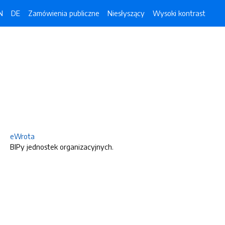
N
DE
Zamówienia publiczne
Niesłyszący
Wysoki kontrast
eWrota
BIPy jednostek organizacyjnych.