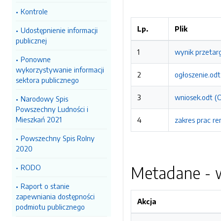
Kontrole
Lp.
Plik
Udostępnienie informacji
publicznej
1
wynik przetar
Ponowne
wykorzystywanie informacji
2
ogłoszenie.od
sektora publicznego
3
wniosek.odt (O
Narodowy Spis
Powszechny Ludności i
Mieszkań 2021
4
zakres prac r
Powszechny Spis Rolny
2020
RODO
Metadane - w
Raport o stanie
zapewniania dostępności
Akcja
podmiotu publicznego