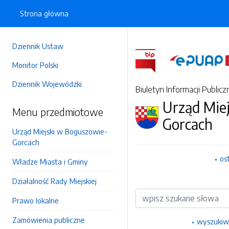
Strona główna
Dziennik Ustaw
Monitor Polski
Dziennik Wojewódzki
Biuletyn Informacji Publicz
Urząd Mie
Menu przedmiotowe
Gorcach
Urząd Miejski w Boguszowie-
Gorcach
os
Władze Miasta i Gminy
Działalność Rady Miejskiej
Wyszukiwarka
Prawo lokalne
Zamówienia publiczne
wyszukiw