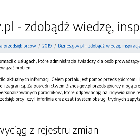
.pl - zdobądż wiedzę, insp
la przedsiębiorców
2019
Biznes.gov.pl - zdobądż wiedzę, inspiracj
ormacji o usługach, które administracja świadczy dla osób prowadzący
związać problem.
ódło aktualnych informacji. Celem portalu jest pomoc przedsiębiorcom i
 i zagranicą. Za pośrednictwem Biznes.gov.pl przedsiębiorcy mogą z
personalizowanych poradników, które odpowiadają na indywidualne pyt
dsiębiorcy, czyli inforlinia oraz czat i system obsługi trydnych za
yciąg z rejestru zmian