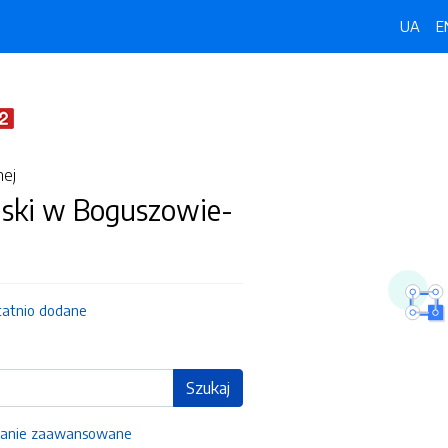
UA
E
nej
jski w Boguszowie-
tatnio dodane
Szukaj
anie zaawansowane