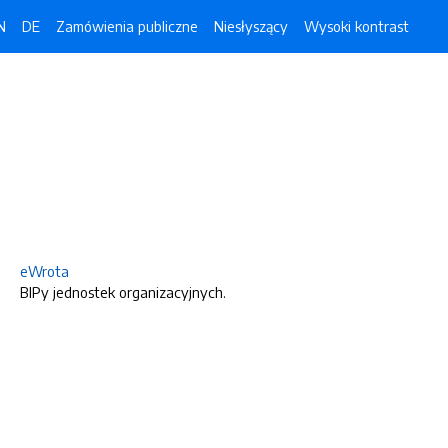
N
DE
Zamówienia publiczne
Niesłyszący
Wysoki kontrast
eWrota
BIPy jednostek organizacyjnych.