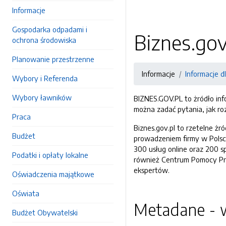
Informacje
Gospodarka odpadami i
Biznes.gov
ochrona środowiska
Planowanie przestrzenne
Informacje
Informacje d
Wybory i Referenda
Wybory ławników
BIZNES.GOV.PL to żródło inf
można zadać pytania, jak ro
Praca
Biznes.gov.pl to rzetelne żr
Budżet
prowadzeniem firmy w Polsce
300 usług online oraz 200 s
Podatki i opłaty lokalne
również Centrum Pomocy Prze
ekspertów.
Oświadczenia majątkowe
Oświata
Metadane - w
Budżet Obywatelski