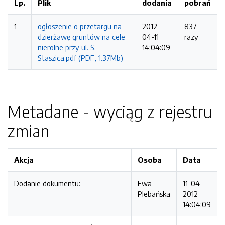
Lp.
Plik
dodania
pobrań
1
ogłoszenie o przetargu na
2012-
837
dzierżawę gruntów na cele
04-11
razy
nierolne przy ul. S.
14:04:09
Staszica.pdf (PDF, 1.37Mb)
Metadane - wyciąg z rejestru
zmian
Akcja
Osoba
Data
Dodanie dokumentu:
Ewa
11-04-
Plebańska
2012
14:04:09