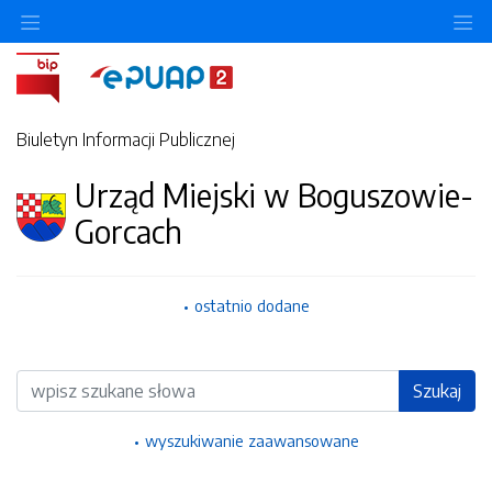
Ukryj/pokaż menu przedmiotowe
Uk
Biuletyn Informacji Publicznej
Urząd Miejski w Boguszowie-
Gorcach
ostatnio dodane
Wyszukiwarka
Szukaj
wyszukiwanie zaawansowane