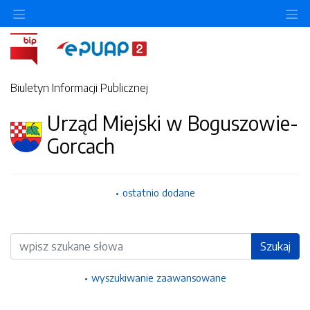
Ukryj/pokaż menu przedmiotowe
Uk
Biuletyn Informacji Publicznej
Urząd Miejski w Boguszowie-
Gorcach
ostatnio dodane
Wyszukiwarka
Szukaj
wyszukiwanie zaawansowane