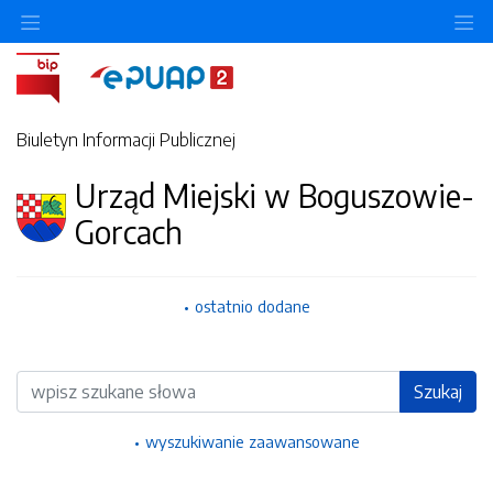
Ukryj/pokaż menu przedmiotowe
Uk
Biuletyn Informacji Publicznej
Urząd Miejski w Boguszowie-
Gorcach
ostatnio dodane
Wyszukiwarka
Szukaj
wyszukiwanie zaawansowane