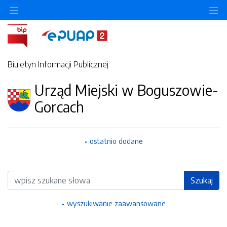
Ukryj/pokaż menu przedmiotowe
Uk
Biuletyn Informacji Publicznej
Urząd Miejski w Boguszowie-
Gorcach
ostatnio dodane
Wyszukiwarka
Szukaj
wyszukiwanie zaawansowane