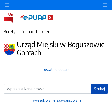
Ukryj/pokaż menu przedmiotowe
Uk
Biuletyn Informacji Publicznej
Urząd Miejski w Boguszowie-
Gorcach
ostatnio dodane
Wyszukiwarka
Szukaj
wyszukiwanie zaawansowane