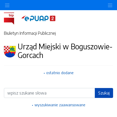
Ukryj/pokaż menu przedmiotowe
Uk
Biuletyn Informacji Publicznej
Urząd Miejski w Boguszowie-
Gorcach
ostatnio dodane
Wyszukiwarka
Szukaj
wyszukiwanie zaawansowane