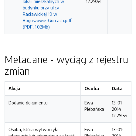
lokali mieszkalnych w
12:29:54
budynku przy ulicy
Racławickiej 19 w
Boguszowie-Gorcach.pdf
(PDF, 1.02Mb)
Metadane - wyciąg z rejestru
zmian
Akcja
Osoba
Data
Dodanie dokumentu:
Ewa
13-01-
Plebańska
2014
12:29:54
Osoba, która wytworzyła
Ewa
13-01-
informację lub odpowiada za treść
Plebańska
2014