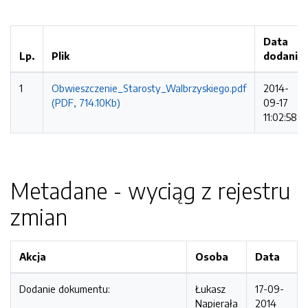
Data
Lp.
Plik
dodania
1
Obwieszczenie_Starosty_Walbrzyskiego.pdf
2014-
(PDF, 714.10Kb)
09-17
11:02:58
Metadane - wyciąg z rejestru
zmian
Akcja
Osoba
Data
Dodanie dokumentu:
Łukasz
17-09-
Napierała
2014