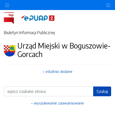
Ukryj/pokaż menu przedmiotowe
Uk
Biuletyn Informacji Publicznej
Urząd Miejski w Boguszowie-
Gorcach
ostatnio dodane
Wyszukiwarka
Szukaj
wyszukiwanie zaawansowane