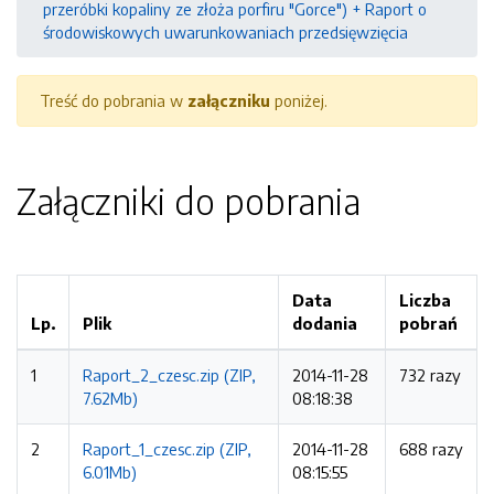
przeróbki kopaliny ze złoża porfiru "Gorce") + Raport o
środowiskowych uwarunkowaniach przedsięwzięcia
Treść do pobrania w
załączniku
poniżej.
Załączniki do pobrania
Data
Liczba
Lp.
Plik
dodania
pobrań
1
Raport_2_czesc.zip (ZIP,
2014-11-28
732 razy
7.62Mb)
08:18:38
2
Raport_1_czesc.zip (ZIP,
2014-11-28
688 razy
6.01Mb)
08:15:55