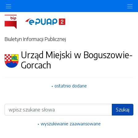
Ukryj/pokaż menu przedmiotowe
Uk
Biuletyn Informacji Publicznej
Urząd Miejski w Boguszowie-
Gorcach
ostatnio dodane
Wyszukiwarka
Szukaj
wyszukiwanie zaawansowane