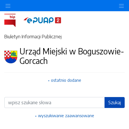
Ukryj/pokaż menu przedmiotowe
Uk
Biuletyn Informacji Publicznej
Urząd Miejski w Boguszowie-
Gorcach
ostatnio dodane
Wyszukiwarka
Szukaj
wyszukiwanie zaawansowane