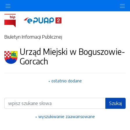
Ukryj/pokaż menu przedmiotowe
Uk
Biuletyn Informacji Publicznej
Urząd Miejski w Boguszowie-
Gorcach
ostatnio dodane
Wyszukiwarka
Szukaj
wyszukiwanie zaawansowane