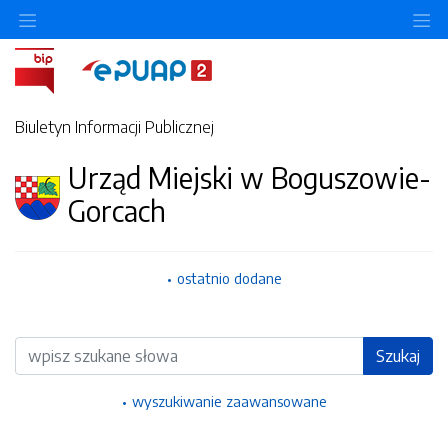
Ukryj/pokaż menu przedmiotowe
Uk
Biuletyn Informacji Publicznej
Urząd Miejski w Boguszowie-
Gorcach
ostatnio dodane
Wyszukiwarka
Szukaj
wyszukiwanie zaawansowane