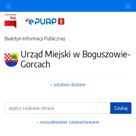
Ukryj/pokaż menu przedmiotowe
Uk
Biuletyn Informacji Publicznej
Urząd Miejski w Boguszowie-
Gorcach
ostatnio dodane
Wyszukiwarka
Szukaj
wyszukiwanie zaawansowane