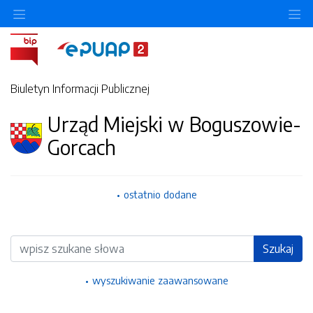
Ukryj/pokaż menu przedmiotowe
Uk
Biuletyn Informacji Publicznej
Urząd Miejski w Boguszowie-
Gorcach
ostatnio dodane
Wyszukiwarka
Szukaj
wyszukiwanie zaawansowane