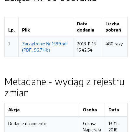
Data
Liczba
Lp.
Plik
dodania
pobrań
1
Zarządzenie Nr 1399.pdf
2018-11-13
480 razy
(PDF, 96.71Kb)
16:42:54
Metadane - wyciąg z rejestru
zmian
Akcja
Osoba
Data
Dodanie dokumentu:
Łukasz
13-11-
Napierała
2018