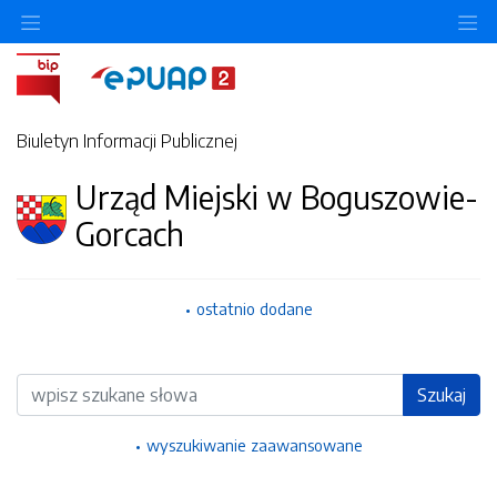
Ukryj/pokaż menu przedmiotowe
Uk
Biuletyn Informacji Publicznej
Urząd Miejski w Boguszowie-
Gorcach
ostatnio dodane
Wyszukiwarka
Szukaj
wyszukiwanie zaawansowane