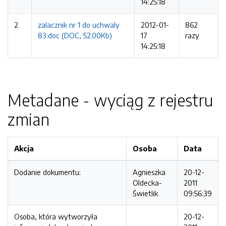
14:25:18
2
zalacznik nr 1 do uchwaly
2012-01-
862
83.doc (DOC, 52.00Kb)
17
razy
14:25:18
Metadane - wyciąg z rejestru
zmian
Akcja
Osoba
Data
Dodanie dokumentu:
Agnieszka
20-12-
Oldecka-
2011
Świetlik
09:56:39
Osoba, która wytworzyła
20-12-