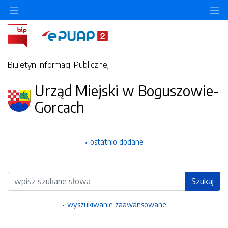
Ukryj/pokaż menu przedmiotowe
Uk
Biuletyn Informacji Publicznej
Urząd Miejski w Boguszowie-
Gorcach
ostatnio dodane
Wyszukiwarka
Szukaj
wyszukiwanie zaawansowane